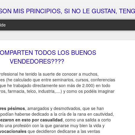
SON MIS PRINCIPIOS, SI NO LE GUSTAN, TENGO 
ide
ALGO SE MUEVE EN MANAGEMENT CANALLA... ¿ESTÁS LISTO??? (PARTE 4)
ALGO SE MUEVE EN MANAGEMENT CANALLA... ¿ESTÁS LISTO??? (PARTE 5 y FINAL)
COMPARTEN TODOS LOS BUENOS
Vale
Bueno, bueno, bueno…
Te e
VENDEDORES????
Llegó el momento en el que las cosas empiezan
Hoy n
de l
a ponerse interesantes...
 por la cabeza…
Ni de 
profesional he tenido la suerte de conocer a muchos,
Llev
Después de semanas dejando caer pistas...
odo…
prop
s (he calculado que entre seminarios, cursos, conferencias
Ni d
débil
De sembrar curiosidad...
odias
stas…
que he trabajado directamente son más de 2.000) en todo
Otro
os, farmacia, telco, industria,....) y como os podéis imaginar
Y que
Y de ver cómo muchos se preguntaban: “¿Pero
Ni d
e “algo grande”
Con s
qué cogno está tramando Rafa ahora???”
aplic
Como 
que 
Vamo
princi
Hoy toca soltar una pista clave...
Ni d
Sólo 
Pero 
res pésimos
, amargados y desmotivados, que se han
quita
Si ha
dete
Un pr
podían haberse dedicado a la cría de la rana en cautividad,
que t
Y van
ALGO SE MUEVE EN MANAGEMENT CANALLA... ¿ESTÁS LISTO??? (PARTE 3)
SÓL
Ni de
zaron en esto por casualidad
, como una salida a corto
¿Qué
Esa 
Cinco
pendi
(Tú n
Te c
Vale, ya hemos jugado un poco al despiste…
tanto
to una profesión con la que ganarse muy bien la vida y
en en
próst
No se
No, n
ains..
vocacionales
que decidieron dedicarse a las ventas
En ta
Ya te he dejado con cara de “Rafa, no me xodas,
list
Pues 
Cinco