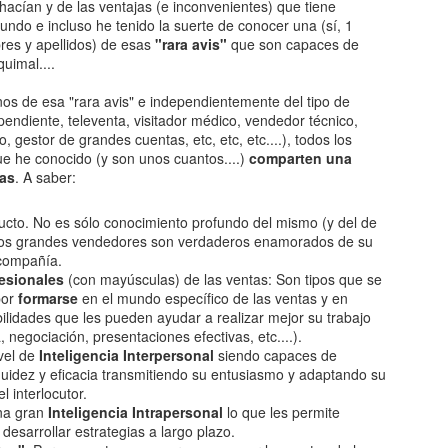
desat
suelta prenda ya”…
hacían y de las ventajas (e inconvenientes) que tiene
Navid
en e
¿CÓ
Sigo.
Se tr
ndo e incluso he tenido la suerte de conocer una (sí, 1
No im
Y no te culpo, porque lo que está pasando en
En se
tran
El 20
Y en 
¿Te 
res y apellidos) de esas
"rara avis"
que son capaces de
la Na
Management Canalla no es cualquier cosa…
pien
Te lo
Así 
uimal....
Y au
Cinco
Vuel
¡Ah, 
en fa
Es el cambio…
por m
pacie
Refl
un po
A cas
Ese 
os de esa "rara avis" e independientemente del tipo de
Así, con todas las letras, en mayúsculas y
Cinco
Estos
super
subrayado…
endiente, televenta, visitador médico, vendedor técnico,
¿Ser
arrui
Por 
más,
mayo
 gestor de grandes cuentas, etc, etc, etc....), todos los
Una 
es el
Llevamos 13 años dando guerra..
ha go
Chim
 he conocido (y son unos cuantos....)
comparten una
Paus
impa
cas
. A saber:
nosot
No es
cto. No es sólo conocimiento profundo del mismo (y del de
ocurr
LA SOLUCIÓN DEFINITIVA AL CAMBIO HORARIO
 los grandes vendedores son verdaderos enamorados de su
Este 
Es a
Pues ya toca cambiar la hora otra vez...
 compañía.
tierra
Así q
esionales
(con mayúsculas) de las ventas: Son tipos que se
El próximo sábado "ganamos" una hora y como
Uy uy
títul
por
formarse
en el mundo específico de las ventas y en
consecuencia a las 6 de la tarde será
CA
prácticamente de noche...
Lo qu
bilidades que les pueden ayudar a realizar mejor su trabajo
Fíjat
Esto 
palab
, negociación, presentaciones efectivas, etc....).
Y como no podía ser de otra forma los expertos
Solam
Lo le
vel de
Inteligencia Interpersonal
siendo capaces de
tertulianos empezarán a discutir acerca de lo
habr
Exac
La s
tiene
mismo que todos los años...
a lee
fluidez y eficacia transmitiendo su entusiasmo y adaptando su
caso 
Eso s
el interlocutor.
Y aqu
Y se
Si si
RAFA NADAL... SÓLO UNA BOLA MÁS
Ya sa
na gran
Inteligencia Intrapersonal
lo que les permite
pensa
No ti
respo
este
Vamos
esarrollar estrategias a largo plazo.
Lo siento, pero no me resisto a aportar mi granito
decid
Lo sé
Yo te
Yo ya
de arena a los muchos editoriales que hemos