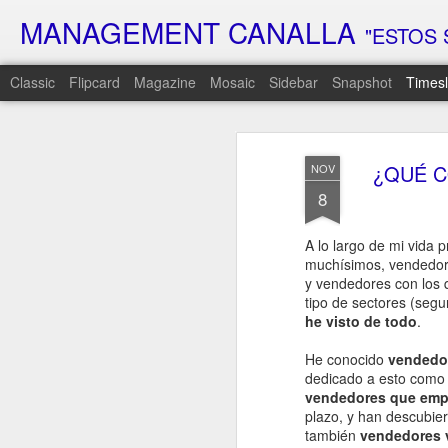
MANAGEMENT CANALLA
"ESTOS 
Classic
Flipcard
Magazine
Mosaic
Sidebar
Snapshot
Timesl
FEB
6
¿QUÉ 
NOV
8
Hoy es el día…
El día que lleva semanas rondándote
A lo largo de mi vida 
El día que prometí que lo cambiaría t
muchísimos, vendedore
Sé que has estado esperando respue
y vendedores con los 
tipo de sectores (segur
Que has intentado adivinar qué era es
he visto de todo
.
que venía…
Hoy, por fin, te voy a decir la verdad…
He conocido
vendedo
dedicado a esto como 
Pero prepárate…
vendedores que empe
Porque es probable que n
plazo, y han descubier
también
vendedores 