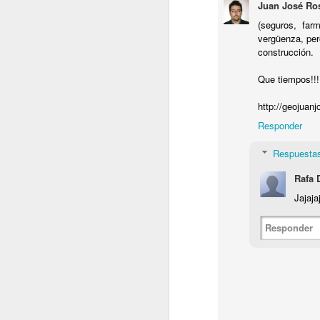
Juan José Ro
Sigo...
(seguros, far
O casi empiezo..
vergüenza, per
construcción.
Volvamos con la frasaca..
Que tiempos!!!
http://geojuan
Responder
Respuesta
Rafa 
OCT
Jajajaj
12
Responder