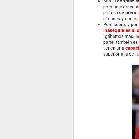
Son
"Todoplacis
pero no pierden d
por ello
se preocu
el que hay que hac
Pero sobre, y por
inasequibles al 
ligábamos más, no
Que se nos va el año...
parte, también es
tienen una
capaci
Que ya estamos en Noviembre...
superior a la de l
JUL
4