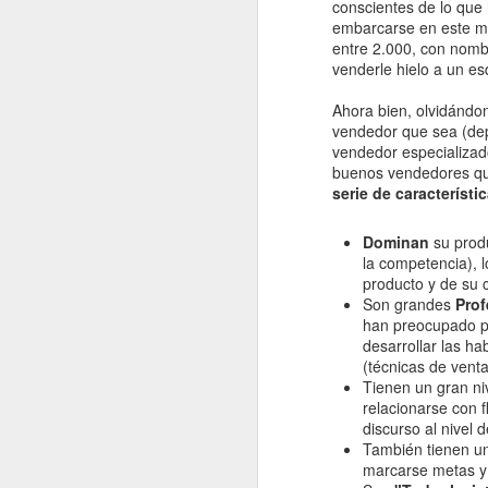
conscientes de lo que 
embarcarse en este mu
entre 2.000, con nomb
venderle hielo a un esq
Ahora bien, olvidándon
vendedor que sea (dep
vendedor especializado,
buenos vendedores que
serie de característi
OCT
Dominan
su produ
la competencia),
31
producto y de su
Son grandes
Prof
han preocupado 
desarrollar las ha
(técnicas de venta
Tienen un gran ni
relacionarse con 
discurso al nivel d
También tienen u
marcarse metas y d