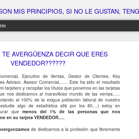
SON MIS PRINCIPIOS, SI NO LE GUSTAN, TENGO 
ide
ALGO SE MUEVE EN MANAGEMENT CANALLA... ¿ESTÁS LISTO??? (PARTE 4)
ALGO SE MUEVE EN MANAGEMENT CANALLA... ¿ESTÁS LISTO??? (PARTE 5 y FINAL)
 TE AVERGÜENZA DECIR QUE ERES
Vale
Bueno, bueno, bueno…
Te e
VENDEDOR??????
Llegó el momento en el que las cosas empiezan
Hoy n
de l
a ponerse interesantes...
 por la cabeza…
Ni de 
Comercial, Ejecutivo de Ventas, Gestor de Clientes, Key
Llev
Después de semanas dejando caer pistas...
odo…
prop
s Advisor, Asesor Comercial,...... Este ha sido el resultado
Ni d
débil
De sembrar curiosidad...
odias
stas…
i tarjetero y recopilar los títulos que ponemos en las tarjetas
Otro
que nos dedicamos al maravilloso mundo de las ventas......
Y que
Y de ver cómo muchos se preguntaban: “¿Pero
Ni d
e “algo grande”
Con s
qué cogno está tramando Rafa ahora???”
aplic
polando al 100% de la exigua población laboral de nuestro
Como 
que 
Vamo
studie algo de estadística allá por los 80....) estoy en
princi
Hoy toca soltar una pista clave...
Ni d
Sólo 
Pero 
egurar que
menos del 1% de las personas que nos
quita
Si ha
dete
Un pr
ne en su tarjeta VENDEDOR.....
que t
Y van
ALGO SE MUEVE EN MANAGEMENT CANALLA... ¿ESTÁS LISTO??? (PARTE 3)
SÓL
Ni de
¿Qué
Esa 
Cinco
pendi
(Tú n
Te c
Vale, ya hemos jugado un poco al despiste…
tanto
avergonzamos
de dedicarnos a la profesión que libremente
en en
próst
No se
No, n
ains..
En ta
Ya te he dejado con cara de “Rafa, no me xodas,
list
Pues 
Cinco