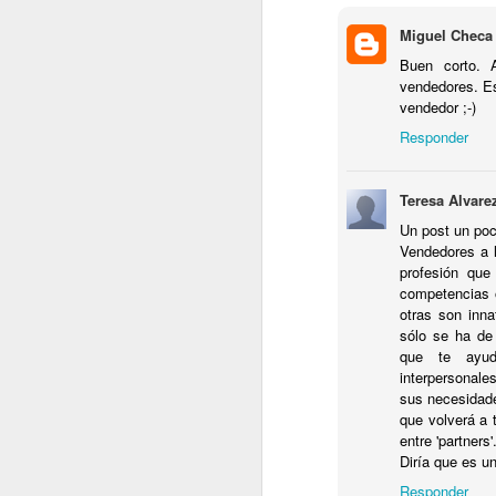
Miguel Checa 
Buen corto. 
vendedores. Es
vendedor ;-)
Responder
Teresa Alvare
Un post un poco
Vendedores a 
profesión que
competencias 
otras son inna
¡Pedazo frasaca!!!!
sólo se ha de 
No os asustéis, no es mía...
que te ayud
interpersonale
Es de Henry Ford (el de los coches)...
con su primo Roque (el de los quesos...
sus necesidade
que volverá a 
Lo sé.. Lo sé...
entre 'partners'
Chiste malo...
Diría que es u
Soy lo peor...
Responder