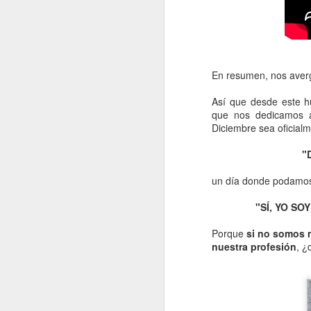
En resumen, nos aver
Que se nos va el año...
Así que desde este h
Que ya estamos en Noviembre...
que nos dedicamos a
Diciembre sea oficialm
"
JUL
un día donde podamos sa
4
"SÍ, YO S
Porque
si no somos n
nuestra profesión
, ¿