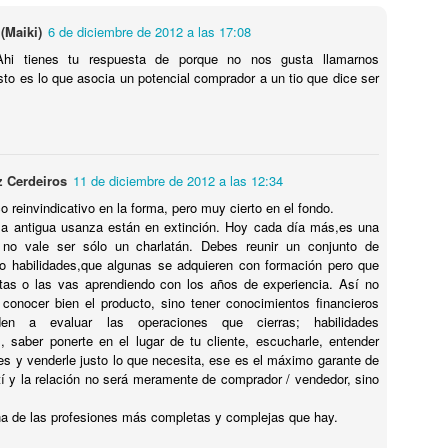
alguna razón que no entiendes empiezan a
pasarte una serie de cosas raras relacionadas
Así i
Dime 
(Maiki)
6 de diciembre de 2012 a las 17:08
Puffff.
entre ellas???
años
si h
juga
MIS
un p
Ahi tienes tu respuesta de porque no nos gusta llamarnos
Este 
Pues a mí me ha pasado con una historia que
nombr
mío..
Pues
to es lo que asocia un potencial comprador a un tio que dice ser
me ha aparecido 5 veces en la última semana...
son i
No ha
Polé
A través de distintos medios...
juga
Acojo
A ver.
Dime 
un pa
Resul
ABRAZA EL FRACASO
Que s
¿Est
¿Qu
enero
van m
año..
Si durante los últimos años no has estado metido
MI 
o te 
z Cerdeiros
11 de diciembre de 2012 a las 12:34
¿Cóm
en una cueva sabes seguro quién es Michael
Os cu
estás
Pues
Por s
Jordan.
 reinvindicativo en la forma, pero muy cierto en el fondo.
¿Cóm
Los 
Si es
No o
No no
la antigua usanza están en extinción. Hoy cada día más,es una
Michael Jordan...
Sénec
No sé
preo
¿Sig
de "h
decía
lleg
 no vale ser sólo un charlatán. Debes reunir un conjunto de
Si tu
700 
TANTO SI CREES QUE PUEDES HACER UNA COSA COMO SI NO, TIENES RAZÓN...
TE V
año n
o de 
amist
pare
CAZANDO PERDICES
lorzas
o habilidades,que algunas se adquieren con formación pero que
rend
lunes
A las
Si to
tas o las vas aprendiendo con los años de experiencia. Así no
que t
Si a
esté..
14 
Ya está...
Al tu
Pues
se f
porqu
conocer bien el producto, sino tener conocimientos financieros
notic
¿No 
Ya la he liao...
Tal 
liber
en a evaluar las operaciones que cierras; habilidades
no a
En al
Ahora
sema
que s
año q
cubie
s, saber ponerte en el lugar de tu cliente, escucharle, entender
 No confundir
pairo
Ahora vendrán hordas de animalistas furibundos
sorp
¡Se v
para
(pro
)...
s y venderle justo lo que necesita, ese es el máximo garante de
a decir que los cazadores (de lo que sea) son
FIL
dónde
Avisa
seres despreciables que no merecen la vida...
¡Qué
tí y la relación no será meramente de comprador / vendedor, sino
Y no,
tiemp
Cada
hemo
cump
.
socia
Pero no nos pongamos nerviosos...
famos
na de las profesiones más completas y complejas que hay.
¡Y c
(que 
¡Aler
Twitt
Así que, si eres de esos, mejor deja de leer
engor
en qu
parec
ahora y te ahorras un disgusto...
No...