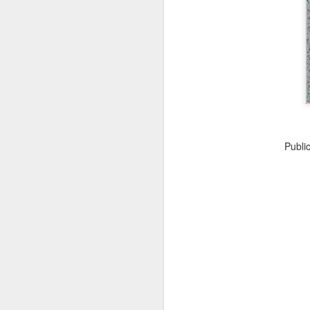
Te voy a contar un secreto acerca de 
estos posts...
Te cuento...
Publi
Desde hace bastante tiempo llevo siem
modo "buscador de historias"...
Es decir, estoy siempre a la caza de "
sirvan de inspiración para contároslo 
niusleter (rafadiazcruz.com)...
MAR
20