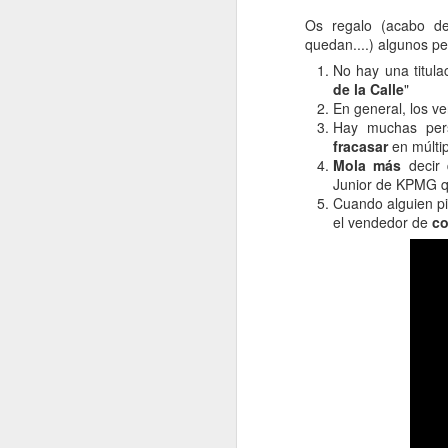
Os regalo (acabo d
quedan....) algunos p
No hay una titulac
de la Calle
"
En general, los 
Hay muchas per
fracasar
en múltip
Mola más
decir 
Junior de KPMG qu
Cuando alguien p
OCT
el vendedor de
c
31