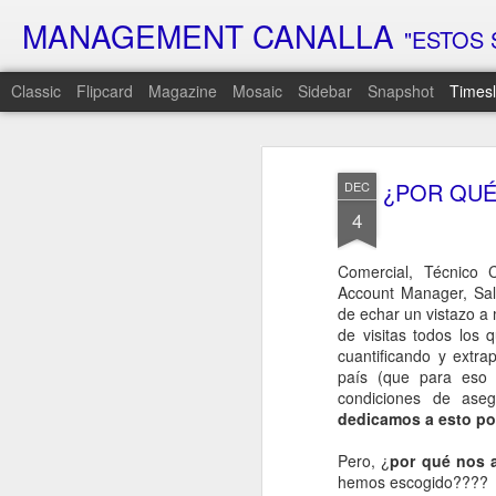
MANAGEMENT CANALLA
"ESTOS 
Classic
Flipcard
Magazine
Mosaic
Sidebar
Snapshot
Timesl
FEB
6
¿POR QUÉ
DEC
4
Hoy es el día…
El día que lleva semanas rondándote
Comercial, Técnico 
El día que prometí que lo cambiaría t
Account Manager, Sale
Sé que has estado esperando respue
de echar un vistazo a m
de visitas todos los 
Que has intentado adivinar qué era es
cuantificando y extra
que venía…
país (que para eso e
Hoy, por fin, te voy a decir la verdad…
condiciones de as
dedicamos a esto po
Pero prepárate…
Porque es probable que n
Pero, ¿
por qué nos 
hemos escogido????