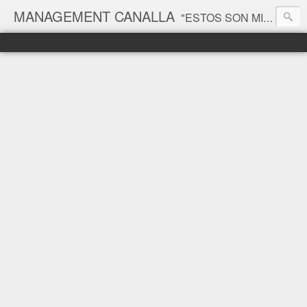
MANAGEMENT CANALLA
"ESTOS SON MIS PRINCIPIOS, SI NO LE GUSTAN, TENGO OTROS" Groucho Marx