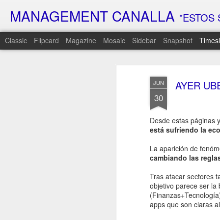
MANAGEMENT CANALLA
"ESTOS 
Classic
Flipcard
Magazine
Mosaic
Sidebar
Snapshot
Timesl
FEB
6
AYER UBE
JUN
30
Hoy es el día…
El día que lleva semanas rondándote
Desde estas páginas 
El día que prometí que lo cambiaría t
está sufriendo la e
Sé que has estado esperando respue
La aparición de fenó
Que has intentado adivinar qué era es
cambiando las regla
que venía…
Hoy, por fin, te voy a decir la verdad…
Tras atacar sectores t
objetivo parece ser l
Pero prepárate…
(Finanzas+Tecnología)
Porque es probable que n
apps que son claras al