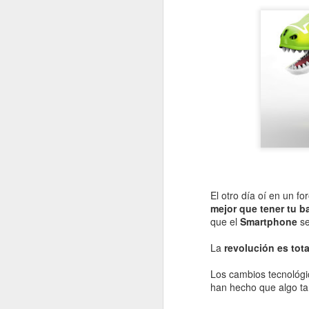
OCT
31
El otro día oí en un f
mejor que tener tu ba
que el
Smartphone
se
La
revolución es tota
Los cambios tecnológ
han hecho que algo ta