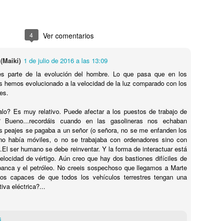
Pero 
compa
Esta 
Empe
No sé si te gusta o no el amigo Bruce...
niusl
años 
Actua
ME 
salv
No importa...
Esto 
Hoy 
2017
A ver
lunes
4
Ver comentarios
mucha
cero 
Da igual...
Y de 
mi ci
Corto
En 1
Pero 
No es relevante...
nos l
No te
TE GUSTE O NO TE GUSTE TIENES QUE RECONOCER QUE HAY GENTE QUE JUEGA EN OTRA LIGA...
¿CO
12 añ
cont
Allá v
(Maiki)
1 de julio de 2016 a las 13:09
lanza
o no,
y no 
Si tienes la oportunidad, tienes que verlo en
¿Y t
que 
cogno
Much
directo...
s parte de la evolución del hombre. Lo que pasa que en los
Pues 
cómo escribo
dest
MAR
Que 
¿De 
Mart
s hemos evolucionado a la velocidad de la luz comparado con los
Much
Hace
atiza
De verdad...
les.
amig
¿Cre
Todo 
(con 
Hazme caso...
bien.
Segu
que v
¡Ni 
pre activado el
o? Es muy relativo. Puede afectar a los puestos de trabajo de
servi
límit
Es una pasada...
ABR
eco 
 Bueno...recordáis cuando en las gasolineras nos echaban
Más a
Esta
Ya sa
Mari
Puffff
difer
os peajes se pagaba a un señor (o señora, no se me enfanden los
cosas" que me
uno 
que 
refle
aquí o en mi
atibo
no había móviles, o no se trabajaba con ordenadores sino con
consi
combi
Tremendo del verbo tremendar...
Y no 
hubi
adic
..El ser humano se debe reinventar. Y la forma de interactuar está
prod
El Co
locidad de vértigo. Aún creo que hay dos bastiones difíciles de
Hace
prop
epis
conve
 banca y el petróleo. No creeis sospechoso que llegamos a Marte
El Ne
invo
os capaces de que todos los vehículos terrestres tengan una
Holl
iva eléctrica?...
Down
THI
SI TE DIGO QUE EL PRÓXIMO FIN DE SEMANA NOS INVADEN LOS EXTRATERRESTRES... ¿ME CREERÍAS???
Da ig
¿Crees en las casualidades???
Da ig
s
¿No te ha pasado nunca que de pronto, por
Mi p
terce