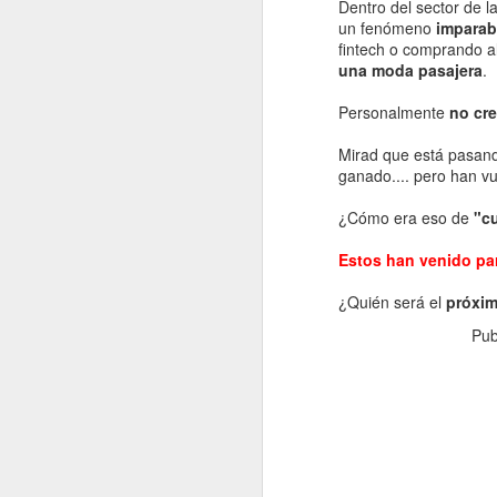
Dentro del sector de 
un fenómeno
imparab
fintech o comprando a
una moda pasajera
.
Personalmente
no cre
Que se nos va el año...
Mirad que está pasand
Que ya estamos en Noviembre...
ganado.... pero han vue
¿Cómo era eso de
"cu
Estos han venido par
JUL
4
¿Quién será el
próxi
Pub