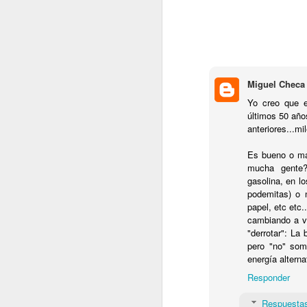
Miguel Checa 
Yo creo que e
Te voy a contar un secreto acerca de 
estos posts...
últimos 50 año
anteriores...mi
Te cuento...
Desde hace bastante tiempo llevo siem
Es bueno o mal
modo "buscador de historias"...
mucha gente?
gasolina, en l
Es decir, estoy siempre a la caza de "
sirvan de inspiración para contároslo 
podemitas) o 
niusleter (rafadiazcruz.com)...
papel, etc etc.
cambiando a ve
"derrotar": La
pero "no" som
MAR
energía alternat
20
Responder
Respuesta