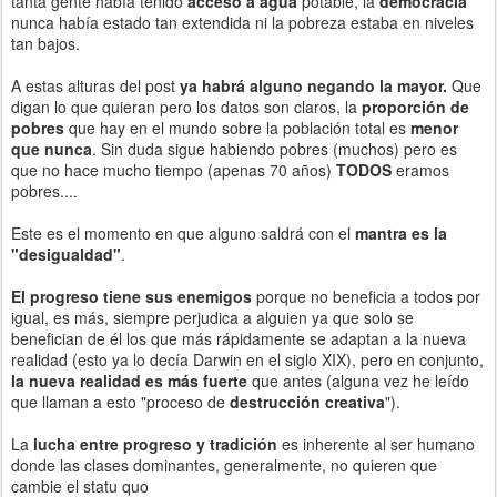
tanta gente había tenido
acceso a agua
potable, la
democracia
nunca había estado tan extendida ni la pobreza estaba en niveles
tan bajos.
A estas alturas del post
ya habrá alguno negando la mayor.
Que
digan lo que quieran pero los datos son claros, la
proporción de
pobres
que hay en el mundo sobre la población total es
menor
que nunca
. Sin duda sigue habiendo pobres (muchos) pero es
que no hace mucho tiempo (apenas 70 años)
TODOS
eramos
pobres....
Este es el momento en que alguno saldrá con el
mantra es la
"desigualdad"
.
El progreso tiene sus enemigos
porque no beneficia a todos por
igual, es más, siempre perjudica a alguien ya que solo se
benefician de él los que más rápidamente se adaptan a la nueva
realidad (esto ya lo decía Darwin en el siglo XIX), pero en conjunto,
la nueva realidad es más fuerte
que antes (alguna vez he leído
que llaman a esto "proceso de
destrucción creativa
").
La
lucha entre progreso y tradición
es inherente al ser humano
donde las clases dominantes, generalmente, no quieren que
cambie el statu quo