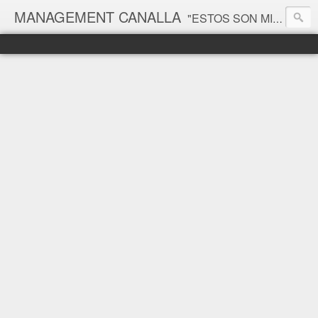
MANAGEMENT CANALLA
"ESTOS SON MIS PRINCIPIOS, SI NO LE GUSTAN, TENGO OTROS" Groucho Marx