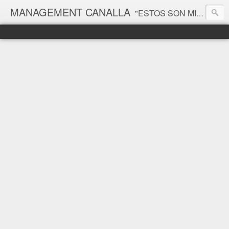
MANAGEMENT CANALLA
"ESTOS SON MIS PRINCIPIOS, SI NO LE GUSTAN, TENGO OTROS" Groucho Marx