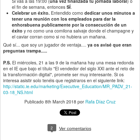
Si vas a las 19:00 (
una vez finalizada tu jornada laboral
) o
el fin de semana, entonces
SÍ
.
Celebrar un éxito.
Entendido como
dedicar unos minutos a
tener una reunión con los empleados para dar la
enhorabuena publicamente por la consecución de un
éxito
y no como una comilona salvaje donde el champagne y
el caviar corran como si no hubiera un mañana.
Qué sí... que soy un jugador de ventaja....
ya os avisé que eran
preguntas trampa.....
P.S.
El miércoles, 21 a las 9 de la mañana hay una mesa redonda
en el IE que bajo el título "El vendedor del siglo XXI ante el reto de
la transformación digital", promete ser muy interesante. Si os
interesa asistir solo tenéis que registraros en el siguiente link:
http://static.ie.edu/marketing/Executive_Education/MR_PADV_21-
03-18_NS.html
Publicado
8th March 2018
por
Rafa Díaz Cruz
2
Ver comentarios