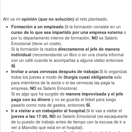
Ahí va mi
opinión (que no solución)
al reto planteado.
Formación a un empleado.
Si la formación consiste en un
curso de lo que sea impartido por una empresa externa
o
por tu departamento interno de formación,
NO
es Salario
Emocional (tiene un coste).
Si la formación la realiza
directamente el jefe de manera
individual
(recomendando un libro o en una charla informal
con un café cuando le acompañas a alguna visita) entonces
SÍ
.
Invitar a unas cervezas después de trabajar.
Si lo organizas
todos los jueves a modo de
liturgia cuasi obligatoria
solo
para miembros de la secta o si las cervezas las paga la
empresa,
NO
es Salario Emocional,
Si es algo que ha surgido de
manera improvisada y el jefe
paga con su dinero
y no se guarda el ticket para luego
pasarlo como nota de gastos, entonces
SÍ.
Ir a visitar a un trabajador al hospital.
Si lo vas a visitar el
jueves a las 17:00, NO
es Salario Emocional (es escaquearte
de tu puesto de trabajo antes de tiempo con la excusa de ir a
ver a Manolito que está en el hospital).