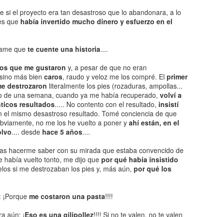
desat
suelta prenda ya”…
Navid
en e
¿CÓ
Sigo.
Se tr
e si el proyecto era tan desastroso que lo abandonara, a lo
No im
Y no te culpo, porque lo que está pasando en
En se
tran
El 20
Y en 
¿Te 
es que
había invertido mucho dinero y esfuerzo en el
la Na
Management Canalla no es cualquier cosa…
pien
Te lo
Así 
Y au
Cinco
Vuel
¡Ah, 
en fa
Es el cambio…
por m
pacie
Refl
un po
A cas
Ese 
éjame que
te cuente una historia
....
Así, con todas las letras, en mayúsculas y
Cinco
Estos
super
subrayado…
¿Ser
arrui
Por 
más,
mayo
os que me gustaron
y, a pesar de que no eran
Una 
es el
Llevamos 13 años dando guerra..
ha go
Chim
 sino más bien
caros
, raudo y veloz me los compré. El
primer
Paus
impa
e destrozaron
literalmente los pies (rozaduras, ampollas...
nosot
abo de una semana, cuando ya me había recuperado,
volví a
No es
ticos resultados
..... No contento con el resultado,
insistí
ocurr
LA SOLUCIÓN DEFINITIVA AL CAMBIO HORARIO
con el mismo desastroso resultado. Tomé conciencia de que
Este 
Es a
obviamente, no me los he vuelto a poner y
ahí están, en el
Pues ya toca cambiar la hora otra vez...
tierra
olvo
.... desde
hace 5 años
....
Así q
El próximo sábado "ganamos" una hora y como
Uy uy
títul
consecuencia a las 6 de la tarde será
CA
ras hacerme saber con su mirada que estaba convencido de
prácticamente de noche...
Lo qu
Fíjat
Esto 
e había vuelto tonto, me dijo que
por qué había insistido
palab
Y como no podía ser de otra forma los expertos
Solam
os si me destrozaban los pies y, más aún,
por qué los
Lo le
tertulianos empezarán a discutir acerca de lo
habr
Exac
La s
tiene
mismo que todos los años...
a lee
caso 
Eso s
Y aqu
Y se
Si si
: ¡Porque
me costaron una pasta
!!!!
RAFA NADAL... SÓLO UNA BOLA MÁS
Ya sa
pensa
No ti
respo
este
Vamos
Lo siento, pero no me resisto a aportar mi granito
decid
a aún: ¡
Eso es una gilipollez
!!!! Si no te valen, no te valen
Lo sé
Yo te
Yo ya
de arena a los muchos editoriales que hemos