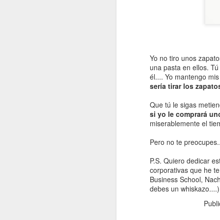
Yo no tiro unos zapat
una pasta en ellos. Tú
Te voy a contar un secreto acerca de 
él.... Yo mantengo mi
estos posts...
sería tirar los zapat
Te cuento...
Que tú le sigas metie
Desde hace bastante tiempo llevo siem
si yo le comprará u
modo "buscador de historias"...
miserablemente el tiemp
Es decir, estoy siempre a la caza de "
sirvan de inspiración para contároslo 
Pero no te preocupes.
niusleter (rafadiazcruz.com)...
P.S. Quiero dedicar es
corporativas que he te
Business School, Nac
MAR
debes un whiskazo....)
20
Publ