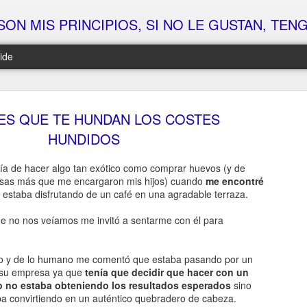
SON MIS PRINCIPIOS, SI NO LE GUSTAN, TENGO 
ide
ALGO SE MUEVE EN MANAGEMENT CANALLA... ¿ESTÁS LISTO??? (PARTE 4)
ALGO SE MUEVE EN MANAGEMENT CANALLA... ¿ESTÁS LISTO??? (PARTE 5 y FINAL)
ES QUE TE HUNDAN LOS COSTES
Vale
Bueno, bueno, bueno…
Te e
HUNDIDOS
Llegó el momento en el que las cosas empiezan
Hoy n
de l
a ponerse interesantes...
 por la cabeza…
Ni de 
ía de hacer algo tan exótico como comprar huevos (y de
Llev
Después de semanas dejando caer pistas...
odo…
prop
sas más que me encargaron mis hijos) cuando
me encontré
Ni d
débil
De sembrar curiosidad...
odias
stas…
estaba disfrutando de un café en una agradable terraza.
Otro
Y que
Y de ver cómo muchos se preguntaban: “¿Pero
Ni d
e “algo grande”
Con s
qué cogno está tramando Rafa ahora???”
aplic
 no nos veíamos me invitó a sentarme con él para
Como 
que 
Vamo
princi
Hoy toca soltar una pista clave...
Ni d
Sólo 
Pero 
quita
Si ha
dete
Un pr
ino y de lo humano me comentó que estaba pasando por un
que t
Y van
ALGO SE MUEVE EN MANAGEMENT CANALLA... ¿ESTÁS LISTO??? (PARTE 3)
SÓL
Ni de
su empresa ya que
tenía que decidir que hacer con un
¿Qué
Esa 
Cinco
pendi
(Tú n
Te c
Vale, ya hemos jugado un poco al despiste…
tanto
o no estaba obteniendo los resultados esperados
sino
en en
próst
No se
No, n
ains..
a convirtiendo en un auténtico quebradero de cabeza.
En ta
Ya te he dejado con cara de “Rafa, no me xodas,
list
Pues 
Cinco