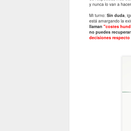
y nunca lo van a hace
Mi turno:
Sin duda
, i
está amargando la exi
llaman
"costes hund
no puedes recuperar
decisiones respecto 
Que se nos va el año...
Que ya estamos en Noviembre...
JUL
4