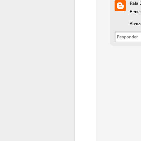
Rafa 
Sigo...
Errare
O casi empiezo..
Abraz
Volvamos con la frasaca..
Responder
OCT
12