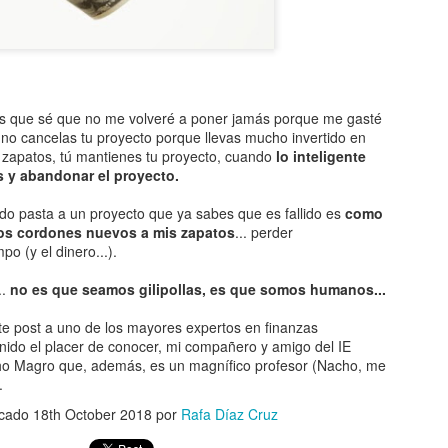
Pero 
compa
Esta 
Empe
No sé si te gusta o no el amigo Bruce...
niusl
años 
Actua
ME 
salv
No importa...
Esto 
Hoy 
2017
A ver
lunes
mucha
cero 
Da igual...
Y de 
mi ci
Corto
En 1
Pero 
No es relevante...
nos l
No te
TE GUSTE O NO TE GUSTE TIENES QUE RECONOCER QUE HAY GENTE QUE JUEGA EN OTRA LIGA...
¿CO
12 añ
os que sé que no me volveré a poner jamás porque me gasté
cont
Allá v
lanza
o no,
y no 
Si tienes la oportunidad, tienes que verlo en
¿Y t
 no cancelas tu proyecto porque llevas mucho invertido en
que 
cogno
Much
directo...
Pues 
cómo escribo
dest
MAR
s zapatos, tú mantienes tu proyecto, cuando
lo inteligente
Que 
¿De 
Mart
Much
Hace
atiza
os y abandonar el proyecto.
De verdad...
amig
¿Cre
Todo 
(con 
Hazme caso...
bien.
Segu
ndo pasta a un proyecto que ya sabes que es fallido es
como
que v
¡Ni 
pre activado el
servi
límit
Es una pasada...
ABR
nos cordones nuevos a mis zapatos
... perder
eco 
Más a
o (y el dinero...).
Esta
Ya sa
Mari
Puffff
difer
cosas" que me
uno 
que 
refle
aquí o en mi
atibo
consi
combi
Tremendo del verbo tremendar...
Y no 
..
no es que seamos gilipollas, es que somos humanos...
hubi
adic
prod
El Co
Hace
prop
te post a uno de los mayores expertos en finanzas
epis
conve
El Ne
nido el placer de conocer, mi compañero y amigo del IE
invo
Holl
ho Magro que, además, es un magnífico profesor (Nacho, me
Down
.
THI
SI TE DIGO QUE EL PRÓXIMO FIN DE SEMANA NOS INVADEN LOS EXTRATERRESTRES... ¿ME CREERÍAS???
Da ig
icado
18th October 2018
por
Rafa Díaz Cruz
¿Crees en las casualidades???
Da ig
¿No te ha pasado nunca que de pronto, por
Mi p
terce