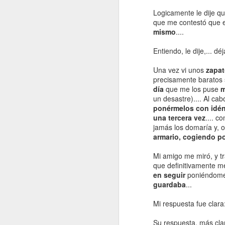
Logicamente le dije qu
que me contestó que 
mismo
....
Entiendo, le dije,... d
Una vez vi unos
zapat
precisamente baratos
día
que me los puse
m
un desastre).... Al c
ponérmelos con idén
OCT
una tercera vez
.... 
31
jamás los domaría y, 
armario, cogiendo p
Mi amigo me miró, y t
que definitivamente m
en seguir
poniéndomel
guardaba
...
Mi respuesta fue clara
Su respuesta, más clar