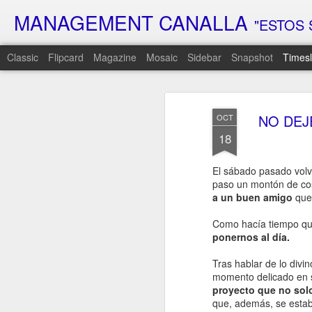
MANAGEMENT CANALLA
"ESTOS 
Classic
Flipcard
Magazine
Mosaic
Sidebar
Snapshot
Timesl
FEB
6
NO DEJ
OCT
18
Hoy es el día…
El día que lleva semanas rondándote
El sábado pasado volv
El día que prometí que lo cambiaría t
paso un montón de co
Sé que has estado esperando respue
a un buen amigo
que 
Que has intentado adivinar qué era es
Como hacía tiempo que
que venía…
ponernos al día.
Hoy, por fin, te voy a decir la verdad…
Tras hablar de lo div
Pero prepárate…
momento delicado en 
Porque es probable que n
proyecto que no sol
que, además, se estab