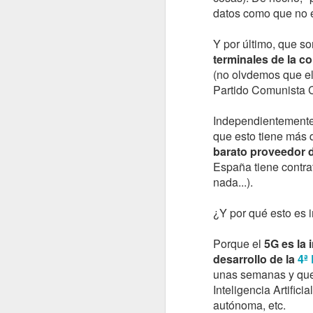
datos como que no ex
Y por último, que s
terminales de la c
(no olvdemos que e
Partido Comunista Ch
Independientemente 
que esto tiene más
barato proveedor d
OCT
España tiene contra
31
nada...).
¿Y por qué esto es 
Porque el
5G es la 
desarrollo de la
4ª
unas semanas y que 
Inteligencia Artifici
autónoma, etc.