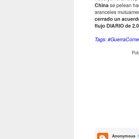
China
se pelean ha
aranceles mutuament
cerrado un acuerdo
flujo DIARIO de 2.0
Tags: #GuerraCome
Pub
¡Pedazo frasaca!!!!
No os asustéis, no es mía...
Es de Henry Ford (el de los coches)...
con su primo Roque (el de los quesos...
Lo sé.. Lo sé...
Chiste malo...
Anonymous
1
Soy lo peor...