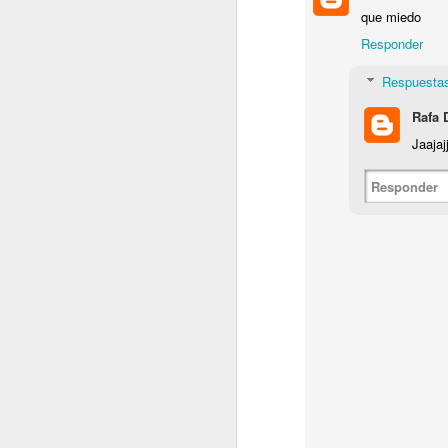
que miedo
Sigo...
Responder
O casi empiezo..
Volvamos con la frasaca..
Respuesta
Rafa 
Jaajaj
Responder
OCT
12