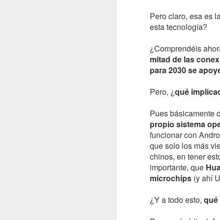
Pero claro, esa es l
esta tecnología?
¿Comprendéis ahor
mitad de las conex
Que se nos va el año...
para 2030 se apoye
Que ya estamos en Noviembre...
Pero, ¿
qué implica
Pues básicamente d
JUL
propio sistema ope
4
funcionar con Andro
que solo los más vi
chinos, en tener est
importante, que
Hua
microchips
(y ahí U
¿Y a todo esto,
qué