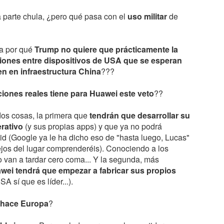
Habl
loca
leído en los últimos días como consecuencia del
Que s
Esta
Vamos
que s
anuncio de la retirada del grandísimo Rafa
h y s
a parte chula, ¿pero qué pasa con el
uso militar
de
Como
Pues 
ofic
esas 
Nadal...
carro.
agua
2 F
Sí, h
Has o
Y sólo se me ocurre una palabra...
Si n
Come
Pero 
pasa
Carac
¿JALOGÜIN???... ¡TÚ LO QUE QUIERES ES UN ALTAR!!!
buena
a por qué
Trump no quiere que prácticamente la
GRACIAS...
para 
Segur
Como
iones entre dispositivos de USA que se esperan
La ma
Por habernos emocionado...
año,
Gana
Pero 
post 
de un
n en infraestructura China
???
mar..
Bueno
Alcar
demás
ciones reales tiene para Huawei este veto
??
Wimb
Así 
ante
os cosas, la primera que
tendrán que desarrollar su
rativo
(y sus propias apps) y que ya no podrá
MIRA QUÉ COSA...
No e
id (Google ya le ha dicho eso de "hasta luego, Lucas"
Atención, que viene historieta...
ejos del lugar comprenderéis). Conociendo a los
Me he
Erase una vez un tipo que a finales del siglo XIX
La ve
o van a tardar cero coma... Y la segunda, más
llegó a Chicago con la idea de vender jabón...
Resul
No so
wei tendrá que empezar a fabricar sus propios
consp
¿No 
Le llamaremos William...
más 
Real"
SA sí que es líder...).
famo
El problema es que a finales del siglo XIX, en
Y soy
El or
No su
Vale.
Chicago, había mucha gente que tenía la misma
2017
hacer
 hace Europa
?
idea...
much
Por 
movim
Lo si
Por p
Alzhe
THE BOSS
con t
DAL