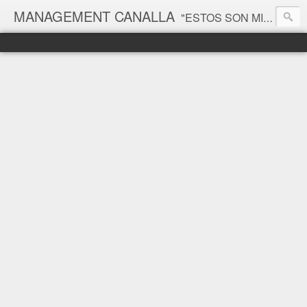
MANAGEMENT CANALLA
"ESTOS SON MIS PRINCIPIOS, SI NO LE GUSTAN, TENGO OTROS" Groucho Marx