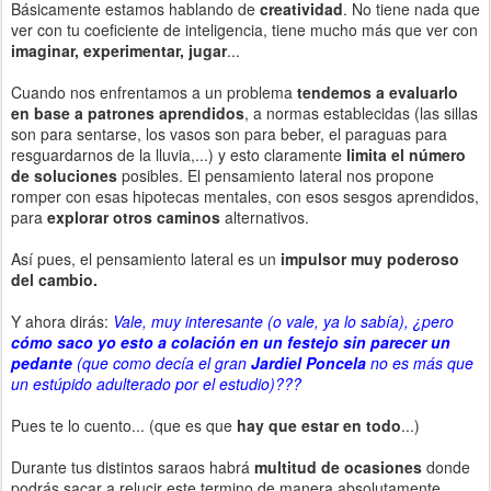
Básicamente estamos hablando de
creatividad
. No tiene nada que
ver con tu coeficiente de inteligencia, tiene mucho más que ver con
imaginar, experimentar, jugar
...
Cuando nos enfrentamos a un problema
tendemos a evaluarlo
en base a patrones aprendidos
, a normas establecidas (las sillas
son para sentarse, los vasos son para beber, el paraguas para
resguardarnos de la lluvia,...) y esto claramente
limita el número
de soluciones
posibles. El pensamiento lateral nos propone
romper con esas hipotecas mentales, con esos sesgos aprendidos,
para
explorar otros caminos
alternativos.
Así pues, el pensamiento lateral es un
impulsor muy poderoso
del cambio.
Y ahora dirás:
Vale, muy interesante (o vale, ya lo sabía), ¿pero
cómo saco yo esto a colación en un festejo sin parecer un
pedante
(que como decía el gran
Jardiel Poncela
no es más que
un estúpido adulterado por el estudio)???
Pues te lo cuento... (que es que
hay que estar en todo
...)
Durante tus distintos saraos habrá
multitud de ocasiones
donde
podrás sacar a relucir este termino de manera absolutamente