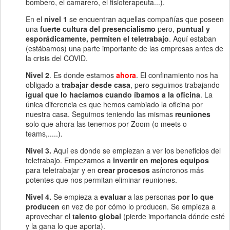
bombero, el camarero, el fisioterapeuta...).
En el
nivel 1
se encuentran aquellas compañías que poseen
una
fuerte cultura del presencialismo
pero,
puntual y
esporádicamente, permiten el teletrabajo
. Aquí estaban
(estábamos) una parte importante de las empresas antes de
la crisis del COVID.
Nivel 2
. Es donde estamos
ahora
. El confinamiento nos ha
obligado a
trabajar desde casa
, pero seguimos trabajando
igual que lo hacíamos cuando íbamos a la oficina
. La
única diferencia es que hemos cambiado la oficina por
nuestra casa. Seguimos teniendo las mismas
reuniones
solo que ahora las tenemos por Zoom (o meets o
teams,.....).
Nivel 3.
Aquí es donde se empiezan a ver los beneficios del
teletrabajo. Empezamos a
invertir en mejores equipos
para teletrabajar y en
crear procesos
asíncronos más
potentes que nos permitan eliminar reuniones.
Nivel 4.
Se empieza a
evaluar
a las personas
por lo que
producen
en vez de por cómo lo producen. Se empieza a
aprovechar el
talento global
(pierde importancia dónde esté
y la gana lo que aporta).