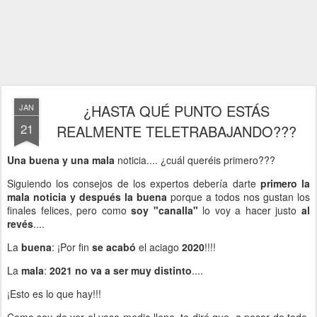
¿HASTA QUÉ PUNTO ESTÁS
JAN
21
REALMENTE TELETRABAJANDO???
Una buena y una mala
noticia.... ¿cuál queréis primero???
Siguiendo los consejos de los expertos debería darte
primero la
mala noticia y después la buena
porque a todos nos gustan los
finales felices, pero como
soy "canalla"
lo voy a hacer justo
al
revés
....
La
buena
: ¡Por fin
se acabó
el aciago
2020
!!!!
La
mala
:
2021 no va a ser muy distinto
....
¡Esto es lo que hay!!!