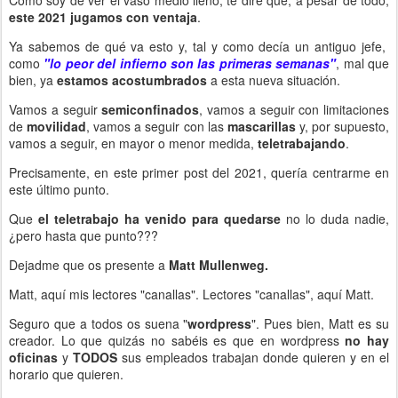
Como soy de ver el vaso medio lleno, te diré que, a pesar de todo,
este 2021 jugamos con ventaja
.
Ya sabemos de qué va esto y, tal y como decía un antiguo jefe,
como
"lo peor del infierno son las primeras semanas"
, mal que
bien, ya
estamos acostumbrados
a esta nueva situación.
Vamos a seguir
semiconfinados
, vamos a seguir con limitaciones
de
movilidad
, vamos a seguir con las
mascarillas
y, por supuesto,
vamos a seguir, en mayor o menor medida,
teletrabajando
.
Precisamente, en este primer post del 2021, quería centrarme en
este último punto.
Que
el teletrabajo ha venido para quedarse
no lo duda nadie,
¿pero hasta que punto???
Dejadme que os presente a
Matt Mullenweg.
Matt, aquí mis lectores "canallas". Lectores "canallas", aquí Matt.
Seguro que a todos os suena "
wordpress
". Pues bien, Matt es su
creador. Lo que quizás no sabéis es que en wordpress
no hay
oficinas
y
TODOS
sus empleados trabajan donde quieren y en el
horario que quieren.