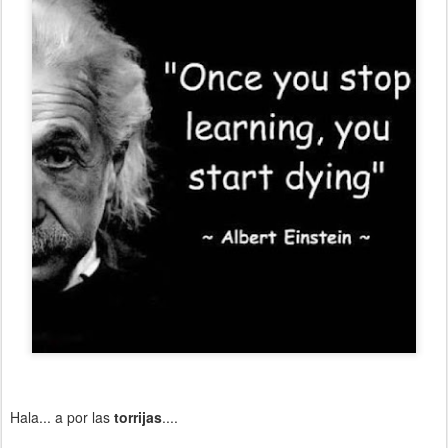
Hala... a por las
torrijas
....