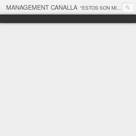
MANAGEMENT CANALLA
"ESTOS SON MIS PRINCIPIOS, SI NO LE GUSTAN, TENGO OTROS" Groucho Marx