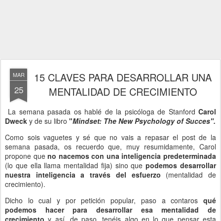
15 CLAVES PARA DESARROLLAR UNA
MAR
25
MENTALIDAD DE CRECIMIENTO
La semana pasada os hablé de la psicóloga de Stanford
Carol
Dweck
y de su libro
"
Mindset: The New Psychology of Succes".
Como sois vaguetes y sé que no vais a repasar el post de la
semana pasada, os recuerdo que, muy resumidamente, Carol
propone que
no nacemos con una inteligencia predeterminada
(lo que ella llama mentalidad fija) sino que
podemos desarrollar
nuestra inteligencia a través del esfuerzo
(mentalidad de
crecimiento).
Dicho lo cual y por petición popular, paso a contaros
qué
podemos hacer para desarrollar esa mentalidad de
crecimiento
y así, de paso, tenéis algo en lo que pensar esta