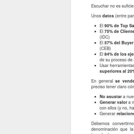
Escuchar no es sufici
Unos
datos
(entre par
El
90% de Top Sa
El
75% de Client
(IDC)
Que se nos va el año...
El
57% del Buyer
Que ya estamos en Noviembre...
(CEB)
El
84% de los ej
de su proceso de
Usar herramientas
superiores al 20
JUL
4
En general
se vend
preciso tener claro c
No asustar
a nue
Generar valor
a n
con ellos (y no, h
Generar
relacion
Debemos convertir
denominación que l