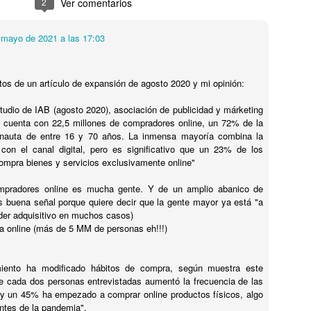
2
Ver comentarios
los c
que a
Comid
A ver.
coche
abrí 
amigo
EL QUE NO LLORA....
carac
empr
Ahor
rugby
 mayo de 2021 a las 17:03
En e
A ver, a ver... ya sabes cómo acaba el refrán....
todos
Face
defen
hay 
Artif
SI 
super
Y sí, hoy te voy a llorar... al menos
miedo
Si e
figuradamente...
A ver
os de un artículo de expansión de agosto 2020 y mi opinión:
Con l
Hoy te voy a pedir un favor...
Histor
Te vo
¿Cuá
EL 
Sí, a ti...
tudio de IAB (agosto 2020), asociación de publicidad y márketing
fras
Una p
Si te
a cuenta con 22,5 millones de compradores online, un 72% de la
No mires para atrás... es a ti...
imbéc
¿Cuá
Una 
ernauta de entre 16 y 70 años. La inmensa mayoría combina la
habit
Si te
con el canal digital, pero es significativo que un 23% de los
Pues
borra
mpra bienes y servicios exclusivamente online"
pued
Una p
pero 
Si te
Te cu
HUM
¿SUFRES EL SÍNDROME DEL IMPOSTOR???
droga
pradores online es mucha gente. Y de un amplio abanico de
No...
Hace 
Tu ce
s buena señal porque quiere decir que la gente mayor ya está "a
Empecemos por el principio....
Si te
habla
sobre
Sigo.
oder adquisitivo en muchos casos)
juerg
se r
¿Qué es el síndrome del impostor???
Desp
 online (más de 5 MM de personas eh!!!)
clien
con e
habl
No te preocupes que te lo digo yo...
temp
y tod
Pues
de re
varia
temp
El síndrome del impostor es un fenómeno
blog 
miento ha modificado hábitos de compra, según muestra este
veran
psicológico que hace que aquellas personas
Pero 
e cada dos personas entrevistadas aumentó la frecuencia de las
¡Últi
que lo padecen sientan que nunca se
Como
y un 45% ha empezado a comprar online productos físicos, algo
encuentran a la altura de las circunstancias.
Y no
orden
ntes de la pandemia".
El ot
habl