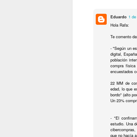
Sigo...
O casi empiezo..
Eduardo
1 de
Volvamos con la frasaca..
Hola Rafa:
Te comento dat
- "Según un es
digital, Españ
población int
compra física 
encuestados co
OCT
22 MM de com
12
edad, lo que e
bordo" (alto p
Un 23% compra
- "El confina
estudio. Una d
cibercompras, 
que no hacía a