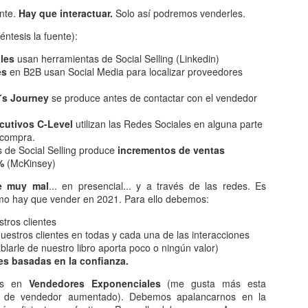
Habl
loca
leído en los últimos días como consecuencia del
Que s
ente.
Hay que interactuar.
Solo así podremos venderles.
Esta
Vamos
que s
anuncio de la retirada del grandísimo Rafa
h y s
Como
Pues 
ofic
esas 
Nadal...
carro.
agua
éntesis la fuente):
2 F
Sí, h
Has o
Y sólo se me ocurre una palabra...
Si n
Come
Pero 
les
usan herramientas de Social Selling (Linkedin)
pasa
Carac
¿JALOGÜIN???... ¡TÚ LO QUE QUIERES ES UN ALTAR!!!
buena
GRACIAS...
para 
Segur
es
en B2B usan Social Media para localizar proveedores
Como
La ma
Por habernos emocionado...
año,
Gana
Pero 
post 
de un
´s Journey
se produce antes de contactar con el vendedor
mar..
Bueno
Alcar
demás
ecutivos C-Level
utilizan las Redes Sociales en alguna parte
Wimb
 compra.
Así 
ante
 de Social Selling produce
incrementos de ventas
%
(McKinsey)
MIRA QUÉ COSA...
e muy mal
... en presencial... y a través de las redes. Es
No e
Atención, que viene historieta...
ómo hay que vender en 2021. Para ello debemos:
Me he
Erase una vez un tipo que a finales del siglo XIX
La ve
stros clientes
llegó a Chicago con la idea de vender jabón...
Resul
No so
consp
uestros clientes en todas y cada una de las interacciones
¿No 
Le llamaremos William...
más 
Real"
ablarle de nuestro libro aporta poco o ningún valor)
famo
El problema es que a finales del siglo XIX, en
es basadas en la confianza.
Y soy
El or
No su
Vale.
Chicago, había mucha gente que tenía la misma
2017
hacer
idea...
much
nos en
Vendedores Exponenciales
(me gusta más esta
Por 
movim
Lo si
Por p
a de vendedor aumentado). Debemos apalancarnos en la
Alzhe
THE BOSS
con t
DAL