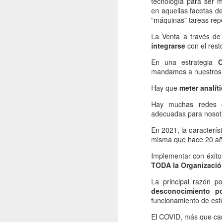
tecnología para ser m
en aquellas facetas d
"máquinas" tareas repe
La Venta a través d
integrarse
con el rest
En una estrategia
mandamos a nuestros c
Te voy a contar un secreto acerca de 
estos posts...
Hay que
meter analít
Te cuento...
Hay muchas redes 
Desde hace bastante tiempo llevo siem
adecuadas para nosot
modo "buscador de historias"...
En 2021, la caracterís
Es decir, estoy siempre a la caza de "
sirvan de inspiración para contároslo 
misma que hace 20 añ
niusleter (rafadiazcruz.com)...
Implementar con éxito 
TODA la Organizació
La principal razón p
MAR
desconocimiento po
20
funcionamiento de est
El COVID, más que cam