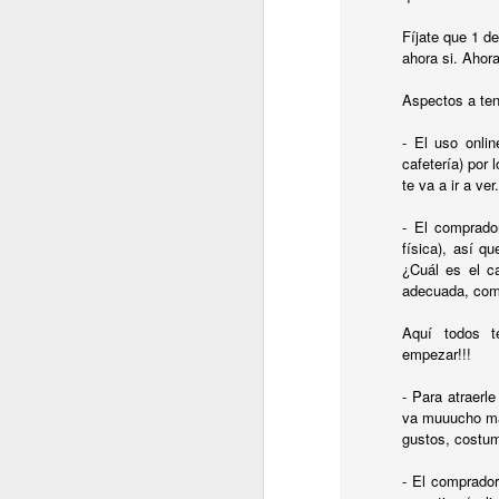
Fíjate que 1 d
ahora si. Ahor
Aspectos a ten
- El uso onli
cafetería) por 
te va a ir a ver.
Venga...
No me digas que no te has "quedao to 
- El comprado
título del post....
física), así q
Venga...
¿Cuál es el ca
adecuada, com
Me apuesto una tapa de gamusinos en
manjar solo al alcance de los más exqu
paladares) a que no lo aciertas ni de c
Aquí todos t
empezar!!!
Va...
Te lo digo...
- Para atraerl
va muuucho más
gustos, costum
- El comprador
APR