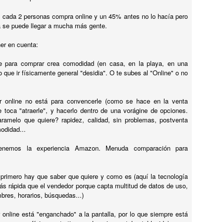
Ahora que ya lo sabes...
me a
elec
ya te 
e cada 2 personas compra online y un 45% antes no lo hacía pero
La s
Imag
(CASI) TODO ES BASURA
suici
a se puede llegar a mucha más gente.
despi
Hoy 
empr
Lamentablemente.... pero es así...
deis 
Cuen
desp
puede
prove
pueb
er en cuenta:
más 
¡Hey!!! que no lo digo yo... que lo dice un tipo
pueb
decis
pued
listo que se llama Theodore Sturgeon que dijo
Al lío.
El ot
cono
malg
"el 90% de los libros de ciencia ficción son
comp
ne para comprar crea comodidad (en casa, en la playa, en una
deci
¿EN QUÉ SE PARECE UN ÓVULO A TU CEREBRO???
Al fi
basura... lo sé porque el 90% de todo es basura"
grup
del T
lo que ir físicamente general "desidia". O te subes al "Online" o no
sema
lo ú
(a esto se le llamó: Ley de Sturgeon... original,
Quer
vez s
tuerc
ahorr
¿verdad??)
empr
era e
tene
El o
Vaaaale...
¿Abu
loco" con el
En l
r online no está para convencerle (como se hace en la venta
con 
diner
clara
Scho
cons
ue toca "atraerle", y hacerlo dentro de una vorágine de opciones.
TU CEREBRO TE TOMA EL PELO
Tenía
cele
hacer
ramelo que quiere? rapidez, calidad, sin problemas, postventa
sema
puest
A ver... no es que te tome el pelo... es que,
liado
odidad...
cómo
 almibar (un
Qué s
literalmente, se descoxona de ti...
resis
conv
isitos
(en e
os di
ogna....
Que 
Si quieres conocer a tu mayor trol, sólo tienes
enemos la experiencia Amazon. Menuda comparación para
La do
que mirar dentro de tu cabeza...
Vamos
Cualq
¿CÓ
Menu
cabez
Pues sí, resulta que tu cerebro, ese órgano
El pr
Hala.
arrugado en tu cabeza que usas de cuando en
e primero hay que saber que quiere y como es (aquí la tecnología
de Vi
a las
La d
¡Todo
cuando, es un mago de la realidad...
juegu
 rápida que el vendedor porque capta multitud de datos de uso,
Isidro
neur
dedic
nuest
bres, horarios, búsquedas...)
Con 
¿No 
fría 
La d
atenc
para 
 online está "enganchado" a la pantalla, por lo que siempre está
o tu 
pero