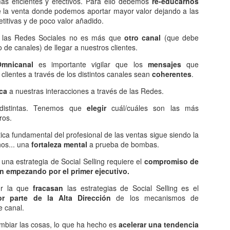
ás eficientes y efectivos. Para ello debemos
re-educarnos
Pero 
compa
Esta 
Empe
e la venta donde podemos aportar mayor valor dejando a las
No sé si te gusta o no el amigo Bruce...
niusl
años 
Actua
ME 
titivas y de poco valor añadido.
salv
No importa...
Esto 
Hoy 
2017
A ver
lunes
e las Redes Sociales no es más que
otro canal
(que debe
mucha
cero 
Da igual...
Y de 
mi ci
o de canales) de llegar a nuestros clientes.
Corto
En 1
Pero 
No es relevante...
nos l
No te
TE GUSTE O NO TE GUSTE TIENES QUE RECONOCER QUE HAY GENTE QUE JUEGA EN OTRA LIGA...
¿CO
12 añ
cont
Allá v
lanza
Omnicanal
es importante vigilar que los
mensajes
que
o no,
y no 
Si tienes la oportunidad, tienes que verlo en
¿Y t
que 
cogno
Much
lientes a través de los distintos canales sean
coherentes
.
directo...
Pues 
cómo escribo
dest
MAR
Que 
¿De 
Mart
Much
Hace
atiza
De verdad...
ica
a nuestras interacciones a través de las Redes.
amig
¿Cre
Todo 
(con 
Hazme caso...
bien.
distintas. Tenemos que
elegir
cuál/cuáles son las más
Segu
que v
¡Ni 
pre activado el
servi
ros.
límit
Es una pasada...
ABR
eco 
Más a
Esta
Ya sa
Mari
Puffff
difer
tica fundamental del profesional de las ventas sigue siendo la
cosas" que me
uno 
que 
refle
aquí o en mi
atibo
os... una
fortaleza mental
a prueba de bombas.
consi
combi
Tremendo del verbo tremendar...
Y no 
hubi
adic
prod
una estrategia de Social Selling requiere el
compromiso de
El Co
Hace
prop
n empezando por el primer ejecutivo.
epis
conve
El Ne
invo
Holl
or la que
fracasan
las estrategias de Social Selling es el
Down
r parte de la Alta Dirección
de los mecanismos de
THI
SI TE DIGO QUE EL PRÓXIMO FIN DE SEMANA NOS INVADEN LOS EXTRATERRESTRES... ¿ME CREERÍAS???
e canal.
Da ig
¿Crees en las casualidades???
Da ig
biar las cosas, lo que ha hecho es
acelerar una tendencia
¿No te ha pasado nunca que de pronto, por
Mi p
terce