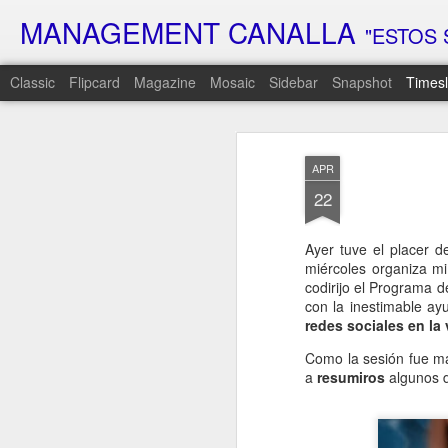
MANAGEMENT CANALLA
"ESTOS 
Classic
Flipcard
Magazine
Mosaic
Sidebar
Snapshot
Timesl
FEB
6
APR
22
Hoy es el día…
El día que lleva semanas rondándote
Ayer tuve el placer d
El día que prometí que lo cambiaría t
miércoles organiza 
Sé que has estado esperando respue
codirijo el Programa de
con la inestimable a
Que has intentado adivinar qué era es
que venía…
redes sociales en la 
Hoy, por fin, te voy a decir la verdad…
Como la sesión fue má
a
resumiros
algunos d
Pero prepárate…
Porque es probable que n