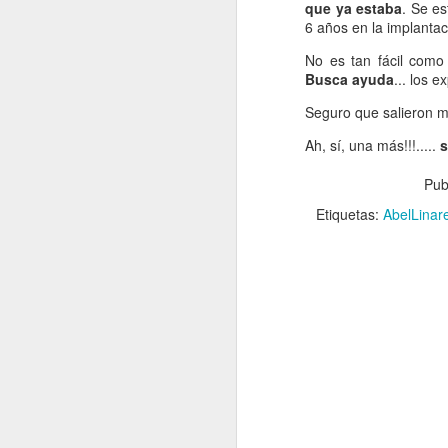
que ya estaba
. Se e
6 años en la implantac
No es tan fácil como 
Busca ayuda
... los 
Seguro que salieron m
Ah, sí, una más!!!.....
s
Pub
Etiquetas:
AbelLinar
¡Pedazo frasaca!!!!
No os asustéis, no es mía...
Es de Henry Ford (el de los coches)...
con su primo Roque (el de los quesos...
Lo sé.. Lo sé...
Chiste malo...
Soy lo peor...