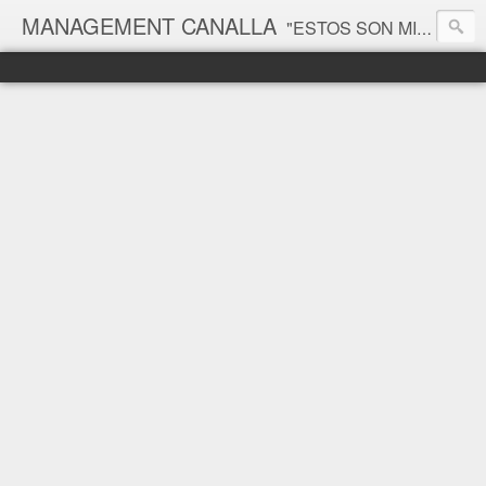
MANAGEMENT CANALLA
"ESTOS SON MIS PRINCIPIOS, SI NO LE GUSTAN, TENGO OTROS" Groucho Marx