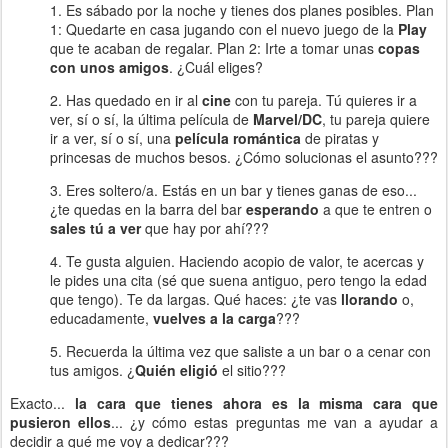
1. Es sábado por la noche y tienes dos planes posibles. Plan
1: Quedarte en casa jugando con el nuevo juego de la
Play
que te acaban de regalar. Plan 2: Irte a tomar unas
copas
con unos amigos
. ¿Cuál eliges?
2. Has quedado en ir al
cine
con tu pareja. Tú quieres ir a
ver, sí o sí, la última película de
Marvel/DC
, tu pareja quiere
ir a ver, sí o sí, una
película romántica
de piratas y
princesas de muchos besos. ¿Cómo solucionas el asunto???
3. Eres soltero/a. Estás en un bar y tienes ganas de eso...
¿te quedas en la barra del bar
esperando
a que te entren o
sales tú a ver
que hay por ahí???
4. Te gusta alguien. Haciendo acopio de valor, te acercas y
le pides una cita (sé que suena antiguo, pero tengo la edad
que tengo). Te da largas. Qué haces: ¿te vas
llorando
o,
educadamente,
vuelves a la carga
???
5. Recuerda la última vez que saliste a un bar o a cenar con
tus amigos. ¿
Quién eligió
el sitio???
Exacto...
la cara que tienes ahora es la misma cara que
pusieron ellos
... ¿y cómo estas preguntas me van a ayudar a
decidir a qué me voy a dedicar???