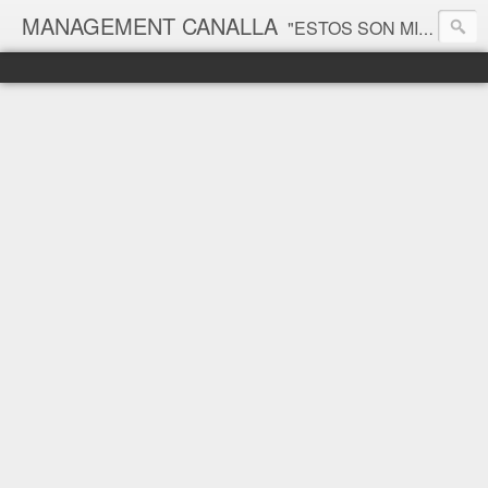
MANAGEMENT CANALLA
"ESTOS SON MIS PRINCIPIOS, SI NO LE GUSTAN, TENGO OTROS" Groucho Marx