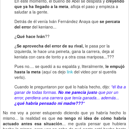
En este momento, el bueno de Abel se despista y
creyendo
que ya ha llegado a la meta
, afloja el paso y empieza a
saludar a la gente.
Detrás de él venía Iván Fernández Anaya
que
se percata
del error
del keniano...
¿
Qué hace Iván
??
¿
Se aprovecha del error de su rival,
le pasa por la
izquierda, le hace una peineta, gana la carrera, deja al
keniata con cara de tonto y a otra cosa mariposa...???
Pues no.... se quedó a su espalda y, literalmente,
le empujó
hasta la meta
(aquí os dejo
link
del video por si queréis
verlo).
Cuando le preguntaron por qué lo había hecho, dijo:
"él iba a
ganar de todas formas.
No me parecía justo
que por un
error, perdiera una carrera que tenía ganada... además...
¿qué habría pensado mi madre???
"
No me voy a poner estupendo diciendo que yo habría hecho lo
mismo... la realidad es que
no tengo ni idea de cómo habría
actuado antes esa situación
... me gusta pensar que hubiera
hecho lo mismo, pero uno no sabe de qué pasta está hecho hasta