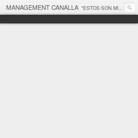
MANAGEMENT CANALLA
"ESTOS SON MIS PRINCIPIOS, SI NO LE GUSTAN, TENGO OTROS" Groucho Marx