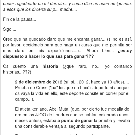
poder regodearte en mi derrota... y como dice un buen amigo mío:
a esos que los divierta su p... madre....
Fin de la pausa...
Sigo....
Creo que ha quedado claro que me encanta ganar... (si no es así,
por favor, decídmelo para que haga un curso que me permita ser
más claro en mis exposiciones....)... Ahora bien...
¿estoy
dispuesto a hacer lo que sea para ganar???
Os cuento una
historia
(¿qué raro, no... yo contando
historias...???)
2 de diciembre de 2012
(sí, sí... 2012, hace ya 10 años)....
Prueba de Cross ("pa" los que no hacéis deporte ni aunque
os vaya la vida en ello, este deporte consite en correr por el
campo...).
El atleta keniano, Abel Mutai (que, por cierto fue medalla de
oro en los JJOO de Londres que se habían celebrado unos
meses antes), estaba
a punto de ganar
la prueba y llevaba
una considerable ventaja al segundo participante.