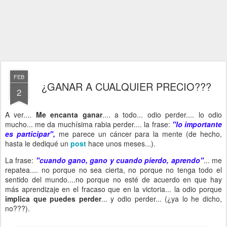
FEB
¿GANAR A CUALQUIER PRECIO???
2
A ver....
Me encanta ganar
.... a todo... odio perder.... lo odio
mucho... me da muchísima rabia perder.... la frase:
"lo importante
es participar",
me parece un cáncer para la mente (de hecho,
hasta le dediqué un
post
hace unos meses...).
La frase:
"cuando gano, gano y cuando pierdo, aprendo"
... me
repatea.... no porque no sea cierta, no porque no tenga todo el
sentido del mundo....no porque no esté de acuerdo en que hay
más aprendizaje en el fracaso que en la victoria... la odio porque
implica que puedes perder
... y odio perder... (¿ya lo he dicho,
no???).