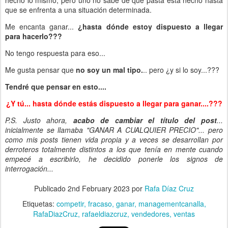
que se enfrenta a una situación determinada.
Me encanta ganar...
¿hasta dónde estoy dispuesto a llegar
para hacerlo???
No tengo respuesta para eso...
Me gusta pensar que
no soy un mal tipo.
.. pero ¿y si lo soy...???
Tendré que pensar en esto....
¿Y tú... hasta dónde estás dispuesto a llegar para ganar....???
P.S. Justo ahora,
acabo de cambiar el título del post
...
inicialmente se llamaba "GANAR A CUALQUIER PRECIO"... pero
como mis posts tienen vida propia y a veces se desarrollan por
derroteros totalmente distintos a los que tenía en mente cuando
empecé a escribirlo, he decidido ponerle los signos de
interrogación...
Publicado
2nd February 2023
por
Rafa Díaz Cruz
Etiquetas:
competir
fracaso
ganar
managementcanalla
RafaDiazCruz
rafaeldiazcruz
vendedores
ventas