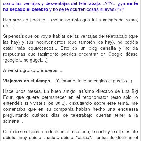
como las ventajas y desventajas del teletrabajo....???... ¿ya
se te
ha secado el cerebro
y no se te ocurren cosas nuevas????
Hombres de poca fe... (como se nota que fui a colegio de curas,
eh....)
Si pensáis que os voy a hablar de las ventajas del teletrabajo (que
las hay) y sus inconvenientes (que también los hay), no podéis
estar más equivocados... Este es un blog
canalla
y no da
respuestas que fácilmente puedes encontrar en Google (léase
"google",. no gúgel....)
A ver si logro sorprenderos....
Viajemos en el tiempo
... (últimamente le he cogido el gustillo...)
Hace unos meses, un buen amigo, altísimo directivo de una Big
Four, que quiere permanecer en el "economato" (esto sólo lo
entendéis si vivisteis los 80...), discutiendo sobre este tema, me
comentaba que en su compañía habían hecho una
encuesta
preguntando cuántos días de teletrabajo querían tener a la
semana...
Cuando se disponía a decirme el resultado, le corté y le dije: estate
quieto, muy quieto... estate quieto, "parao"... antes de decirme el