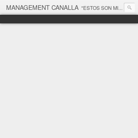
MANAGEMENT CANALLA
"ESTOS SON MIS PRINCIPIOS, SI NO LE GUSTAN, TENGO OTROS" Groucho Marx