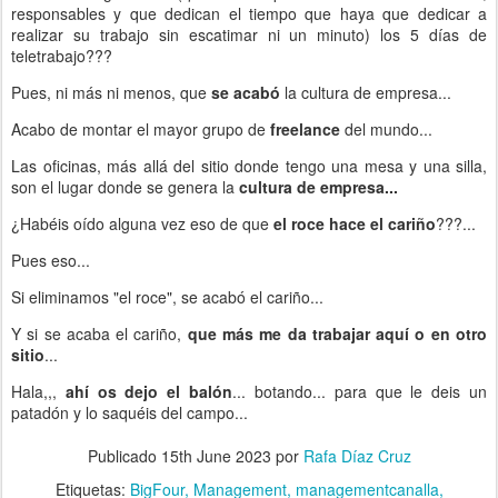
responsables y que dedican el tiempo que haya que dedicar a
realizar su trabajo sin escatimar ni un minuto) los 5 días de
teletrabajo???
Pues, ni más ni menos, que
se acabó
la cultura de empresa...
Acabo de montar el mayor grupo de
freelance
del mundo...
Las oficinas, más allá del sitio donde tengo una mesa y una silla,
son el lugar donde se genera la
cultura de empresa...
¿Habéis oído alguna vez eso de que
el roce hace el cariño
???...
Pues eso...
Si eliminamos "el roce", se acabó el cariño...
Y si se acaba el cariño,
que más me da trabajar aquí o en otro
sitio
...
Hala,,,
ahí os dejo el balón
... botando... para que le deis un
patadón y lo saquéis del campo...
Publicado
15th June 2023
por
Rafa Díaz Cruz
Etiquetas:
BigFour
Management
managementcanalla