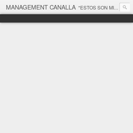
MANAGEMENT CANALLA
"ESTOS SON MIS PRINCIPIOS, SI NO LE GUSTAN, TENGO OTROS" Groucho Marx