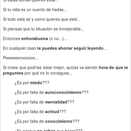
Si tu vida es un cuento de hadas...
Si todo está tal y como quieres que esté...
Si piensas que tu situación es inmejorable...
Entonces
enhorabuena
(o no...)...
En cualquier caso
te puedes ahorrar seguir leyendo
...
Peeeeeeroooooo...
Si crees que podrías estar mejor, quizás va siendo
hora de que te
preguntes
por qué no lo consigues...
¿Es por
miedo
???
¿Es por falta de
autoconocimiento
???
¿Es por falta de
mentalidad
???
¿Es por falta de
actitud
???
¿Es por falta de
conocimiento
???
¿Es porque
no sabes
que hacer???